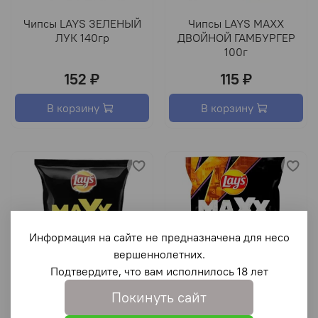
Чипсы LAYS ЗЕЛЕНЫЙ
Чипсы LAYS МАХХ
ЛУК 140гр
ДВОЙНОЙ ГАМБУРГЕР
100г
152 ₽
115 ₽
В корзину
В корзину
Информация на сайте не предназначена для несо
вершеннолетних.
Подтвердите, что вам исполнилось 18 лет
Покинуть сайт
Чипсы LAYS МАХХ КУР.
Чипсы LAYS МАХХ