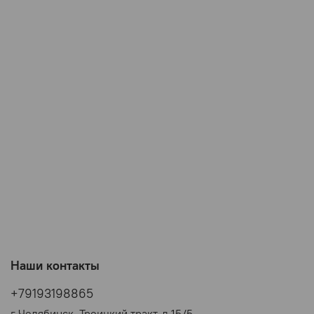
Наши контакты
+79193198865
г Челябинск, Троицкий тракт, д 15/5