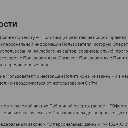
ости
далее по тексту – "Политика") представляет собой правил
р) персональной информации Пользователя, которую Операто
использования им любого из сайтов, сервисов, служб, прогр
говоров с Пользователем. Согласие Пользователя с Полити
ые перечисленные лица.
ие Пользователя с настоящей Политикой и указанными в н
 должен воздержаться от использования Сайта.
я неотъемлемой частью Публичной оферты (далее – "Оферта"
акже иных заключаемых с Пользователем договоров, когда э
 Федеральным законом "О персональных данных" № 152-ФЗ от