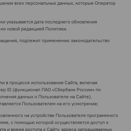
ошении всех персональных данных, которые Оператор
ики указывается дата последнего обновления
ено новой редакцией Политики.
екращения, подлежит применению законодательство
ли в процессе использования Сайта, включая
ер ID (функционал ПАО «Сбербанк России» по
лнения данных о Пользователе на Сайте).
авляется Пользователем на его усмотрение;
ановленного на устройстве Пользователя программного
амме, с помощью которой осуществляется доступ к
та и время доступа к Сайту, адреса запрашиваемых