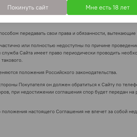
Покинуть сайт
Мне есть 18 лет
акцепта Покупателем, и действует до момента отзыва акцепт
способом передавать свои права и обязанности, вытекающие
 частично или полностью недоступны по причине проведени
ая служба Сайта имеет право периодически проводить необ
такового.
еняются положения Российского законодательства.
о стороны Покупателя он должен обратиться к Сайту по тел
ров, при недостижении соглашения спор будет передан на р
о положения настоящего Соглашения не влечет за собой не