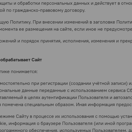
ащиты и обработки персональных данных и действует в отн
ой по гражданско-правовому договору.
оящую Политику. При внесении изменений в заголовке Полит
 момента ее размещения на сайте, если иное не предусмотр
оложений и порядок принятия, исполнения, изменения и пр
 обрабатывает Сайт
тике понимается:
мостоятельно при регистрации (создании учётной записи) и
сональные данные переданные с использованием сервиса Сб
авляемый в целях аутентификации Пользователя и автозапо
 помечена специальным образом. Иная информация предост
 режиме Сайту в процессе их использования с помощью уст
okie, информация о браузере Пользователя (или иной прогр
программного обеспечения, используемых Пользователем, да