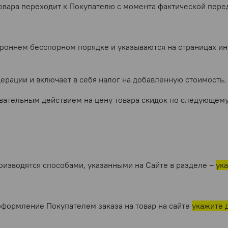
товара переходит к Покупателю с момента фактической пере
ороннем бесспорном порядке и указываются на страницах и
дерации и включает в себя налог на добавленную стоимость.
овательным действием на цену товара скидок по следующему
оизводятся способами, указанными на Сайте в разделе –
ук
 оформление Покупателем заказа на товар на сайте
укажите 