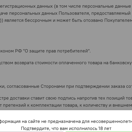
регистрационных данных (в том числе персональные данные
даче персональных данных Пользователя, предоставляемый 
)) является бессрочным и может быть отозвано Покупателе
Законом РФ "О защите прав потребителей".
дством возврата стоимости оплаченного товара на банковск
оки, согласованные Сторонами при подтверждении заказа со
естре доставки ставит свою подпись напротив тех позиций т
 претензий к комплектации товара, к количеству и внешнем
комплектности и виду товара не принимаются.
формация на сайте не предназначена для несовершеннолетн
Подтвердите, что вам исполнилось 18 лет