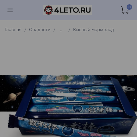
0
Главная
Сладости
...
Кислый мармелад