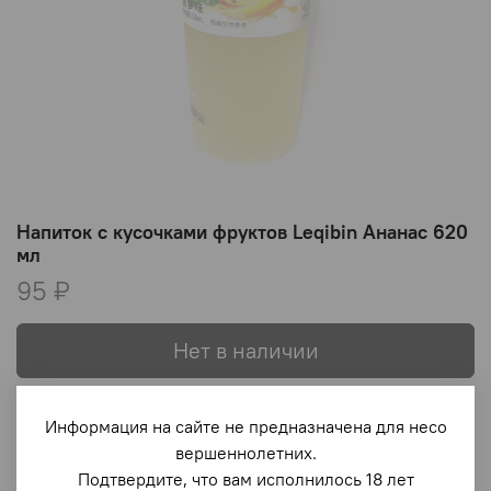
Напиток с кусочками фруктов Leqibin Ананас 620
мл
95 ₽
Нет в наличии
В избранное
Информация на сайте не предназначена для несо
вершеннолетних.
Подтвердите, что вам исполнилось 18 лет