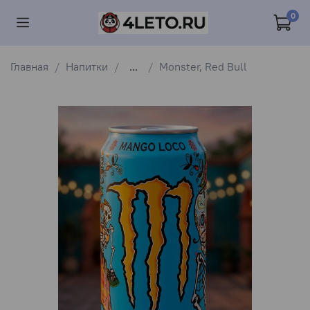
0
Главная
Напитки
...
Monster, Red Bull