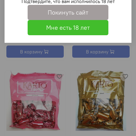
Подтвердите, что вам исполнилось 18 лет
Покинуть сайт
Шоколадные конфеты
Шоколадные конфеты
Toffee с молочной
Фан картофан молочный
Мне есть 18 лет
начинкой белый 500гр
440 гр
225 ₽
225 ₽
В корзину
В корзину