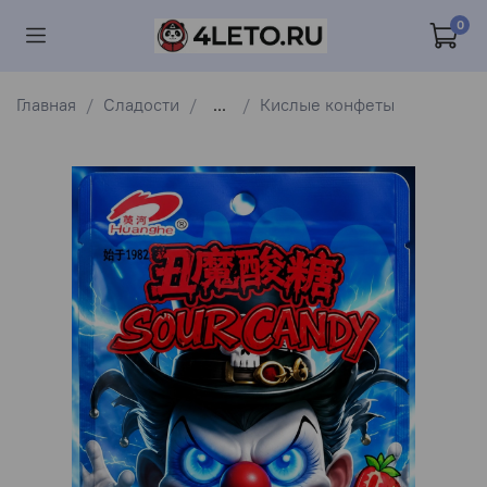
0
Главная
Сладости
...
Кислые конфеты